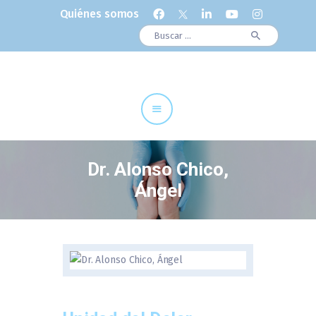
Quiénes somos
Buscar:
Cuadro Médico
Especialidades
Servicios Centrales
Paciente
Noticias
Dr. Alonso Chico,
Ángel