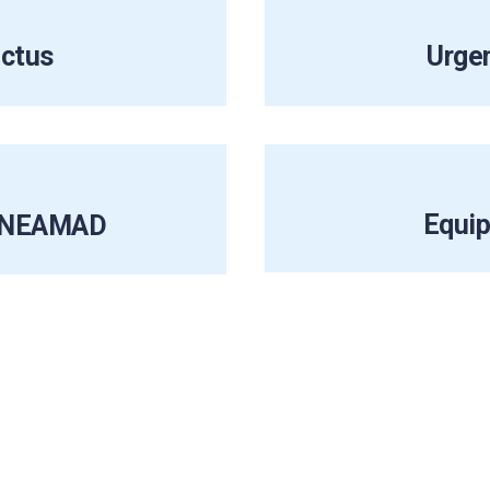
Ictus
Urge
Equi
 INEAMAD