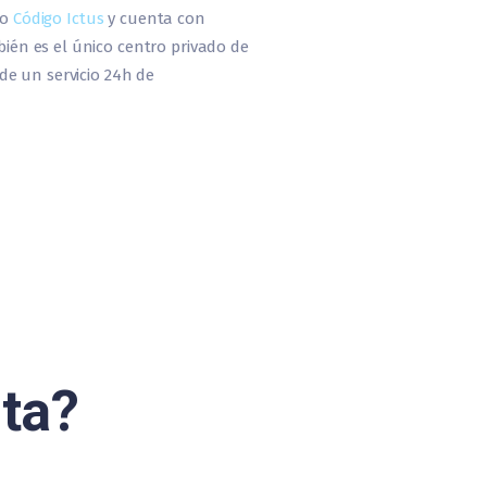
do
Código Ictus
y cuenta con
én es el único centro privado de
e un servicio 24h de
ta?