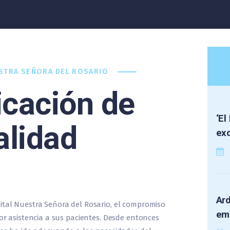
STRA SEÑORA DEL ROSARIO
icación de
‘El
alidad
exc
Ar
ital Nuestra Señora del Rosario, el compromiso
em
jor asistencia a sus pacientes. Desde entonces