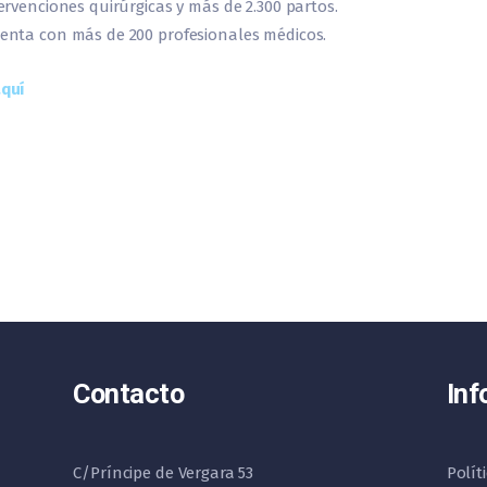
tervenciones quirúrgicas y más de 2.300 partos.
uenta con más de 200 profesionales médicos.
quí
Contacto
Inf
C/Príncipe de Vergara 53
Polít