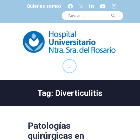
Quiénes somos
Buscar:
Cuadro Médico
Especialidades
Servicios Centrales
Paciente
Noticias
Tag: Diverticulitis
Patologías
quirúrgicas en