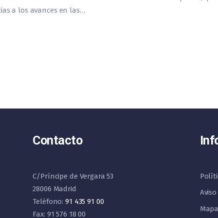
ias a los avances en las…
Contacto
Inf
C/Príncipe de Vergara 53
Polít
28006 Madrid
Aviso
Teléfono:
91 435 91 00
Mapa
Fax: 91 576 18 00