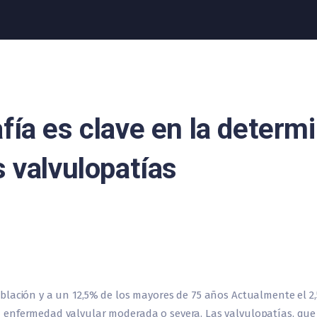
fía es clave en la determi
s valvulopatías
lación y a un 12,5% de los mayores de 75 años Actualmente el 2,5
enfermedad valvular moderada o severa. Las valvulopatías, que a