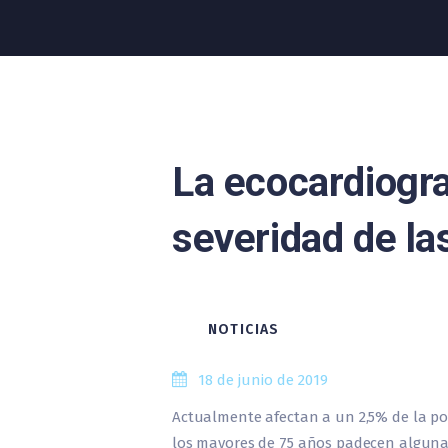
La ecocardiogra
severidad de la
NOTICIAS
18 de junio de 2019
Actualmente afectan a un 2,5% de la pob
los mayores de 75 años padecen alguna 