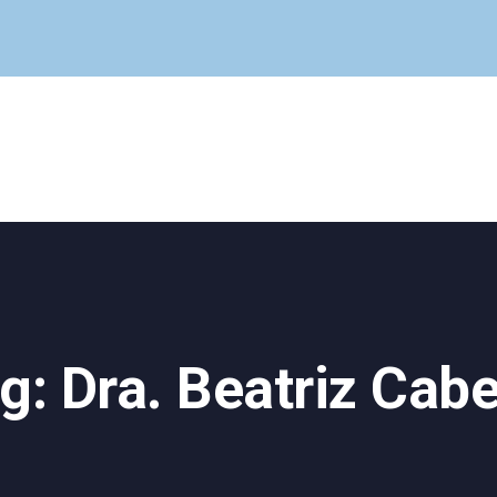
Cuadro Médico
Especialidades
Servicios Centrales
Paciente
Noticias
g: Dra. Beatriz Cab