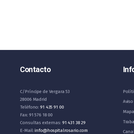
Contacto
Inf
C/Príncipe de Vergara 53
Polít
28006 Madrid
Aviso
Teléfono:
91 435 91 00
Mapa
Fax: 91 576 18 00
Traba
Consultas externas:
91 431 38 29
E-Mail:
info@hospitalrosario.com
Cana