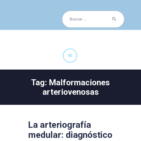
Buscar:
Cuadro Médico
Especialidades
Servicios Centrales
Paciente
Noticias
Tag: Malformaciones
arteriovenosas
La arteriografía
medular: diagnóstico