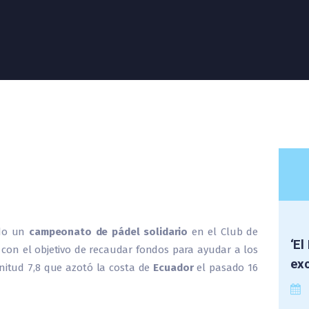
do un
campeonato de pádel solidario
en el Club de
‘El
con el objetivo de recaudar fondos para ayudar a los
exc
itud 7,8 que azotó la costa de
Ecuador
el pasado 16