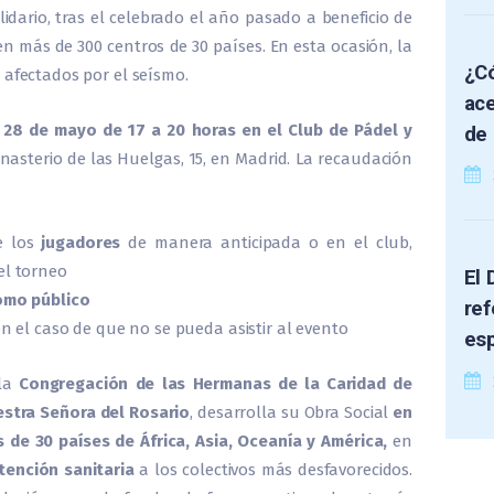
idario, tras el celebrado el año pasado a beneficio de
en más de 300 centros de 30 países. En esta ocasión, la
¿Có
 afectados por el seísmo.
ace
o
28 de mayo de 17 a 20 horas en el Club de Pádel y
de 
onasterio de las Huelgas, 15, en Madrid. La recaudación
 los
jugadores
de manera anticipada o en el club,
el torneo
El 
omo público
ref
en el caso de que no se pueda asistir al evento
es
 la
Congregación de las Hermanas de la Caridad de
stra Señora del Rosario
, desarrolla su Obra Social
en
de 30 países de África, Asia, Oceanía y América,
en
tención sanitaria
a los colectivos más desfavorecidos.