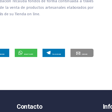
undación recauda fondos de forma continuada a través
s de la venta de productos artesanales elaborados por
vés de su Tienda on line.
NKEDIN
WHATSAPP
TELEGRAM
ENVIAR
Contacto
Inf