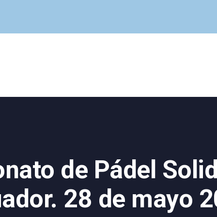
Cuadro Médico
Especialidades
Servicios Centrales
Paciente
Noticias
ato de Pádel Solid
ador. 28 de mayo 