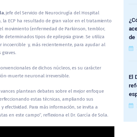
la
, jefe del Servicio de Neurocirugía del Hospital
¿Có
, la ECP ha resultado de gran valor en el tratamiento
ace
el movimiento (enfermedad de Parkinson, temblor,
de 
 de determinados tipos de epilepsia grave. Se utiliza
 incoercible y, más recientemente, para ayudar al
 graves.
convencionales de dichos núcleos, es su carácter
ión-muerte neuronal irreversible.
El 
ref
s avances plantean debates sobre el mejor enfoque
es
perfeccionando estas técnicas, ampliando sus
y efectividad. Para más información, se invita a
tas en este campo”, reflexiona el Dr. García de Sola.