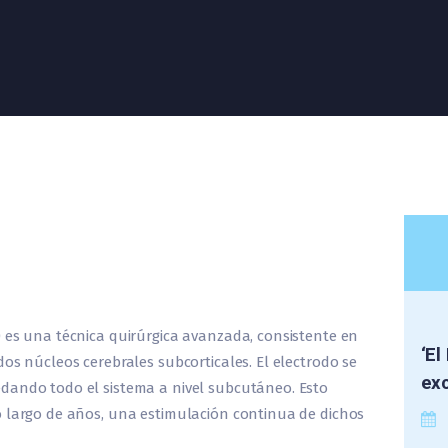
 es una técnica quirúrgica avanzada, consistente en
‘El
os núcleos cerebrales subcorticales. El electrodo se
exc
dando todo el sistema a nivel subcutáneo. Esto
o largo de años, una estimulación continua de dichos