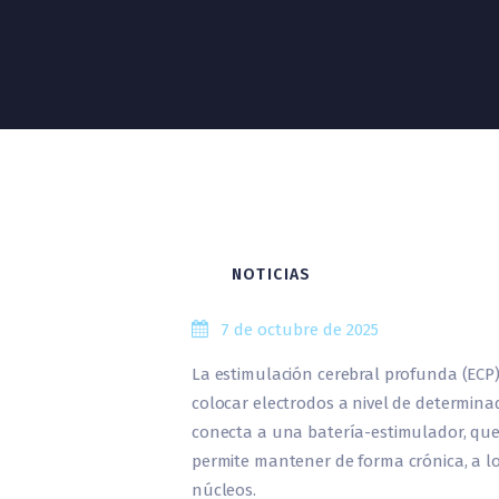
NOTICIAS
7 de octubre de 2025
La estimulación cerebral profunda (ECP)
colocar electrodos a nivel de determinad
conecta a una batería-estimulador, que
permite mantener de forma crónica, a l
núcleos.