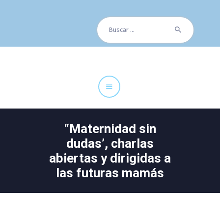
Buscar:
Cuadro Médico
Especialidades
Servicios Centrales
Paciente
Noticias
“Maternidad sin
dudas’, charlas
abiertas y dirigidas a
las futuras mamás