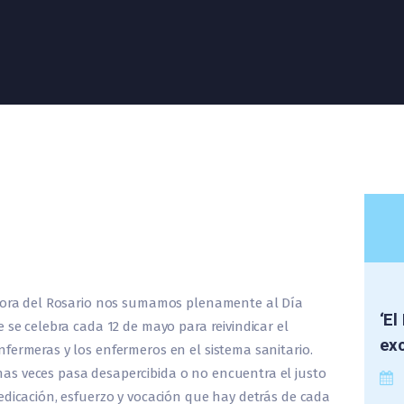
eñora del Rosario nos sumamos plenamente al Día
‘El
 se celebra cada 12 de mayo para reivindicar el
exc
fermeras y los enfermeros en el sistema sanitario.
s veces pasa desapercibida o no encuentra el justo
edicación, esfuerzo y vocación que hay detrás de cada