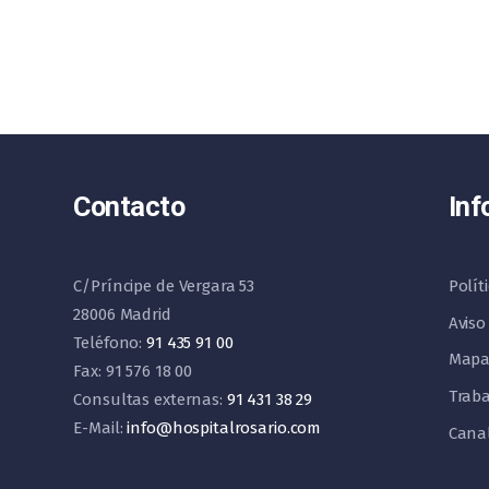
Contacto
Inf
C/Príncipe de Vergara 53
Polít
28006 Madrid
Aviso
Teléfono:
91 435 91 00
Mapa
Fax: 91 576 18 00
Traba
Consultas externas:
91 431 38 29
E-Mail:
info@hospitalrosario.com
Cana