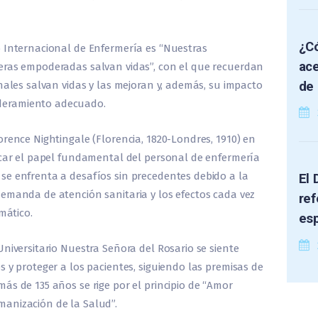
¿Có
o Internacional de Enfermería es “Nuestras
ace
eras empoderadas salvan vidas”, con el que recuerdan
de 
nales salvan vidas y las mejoran y, además, su impacto
deramiento adecuado.
orence Nightingale (Florencia, 1820-Londres, 1910) en
acar el papel fundamental del personal de enfermería
e enfrenta a desafíos sin precedentes debido a la
El 
emanda de atención sanitaria y los efectos cada vez
ref
mático.
es
niversitario Nuestra Señora del Rosario se siente
 y proteger a los pacientes, siguiendo las premisas de
ás de 135 años se rige por el principio de “Amor
anización de la Salud”.