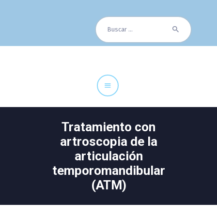
Buscar:
Cuadro Médico
Especialidades
Servicios Centrales
Paciente
Noticias
Tratamiento con
artroscopia de la
articulación
temporomandibular
(ATM)