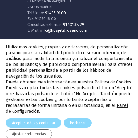
C/Príncipe de Vergara 53
28006 Madrid
Teléfono:
91 435 91 00
Fax: 91 576 18 00
Consultas externas:
91 431 38 29
E-Mail:
info@hospitalrosario.com
Utilizamos cookies, propias y de terceros, de personalización
para mejorar la calidad del producto o servicio ofrecido; de
análisis para medir la audiencia y analizar el comportamiento
Información Útil
de los usuarios; y de publicidad comportamental para ofrecer
publicidad personalizada a partir de los hábitos de
navegación de los usuarios.
Política de Privacidad
Puede obtener más información en nuestra
.
Política de Cookies
Aviso Legal
Puedes aceptar todas las cookies pulsando el botón “Acepto”
Mapa Web
o rechazarlas pulsando el botón “No Acepto”. También puede
gestionar estas cookies y, por lo tanto, aceptarlas o
Trabaja con nosotros
rechazarlas de forma unitaria o en su totalidad, en el
Panel
Canal de denuncias
de Configuración
.
Aceptar todas y continuar
Rechazar
Ajustar preferencias
Desarrollado por
Valor de Ley
.