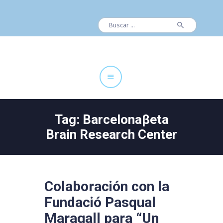
Buscar:
Cuadro Médico
Especialidades
Servicios Centrales
Paciente
Noticias
Tag: Barcelonaβeta
Brain Research Center
Colaboración con la
Fundació Pasqual
Maragall para “Un