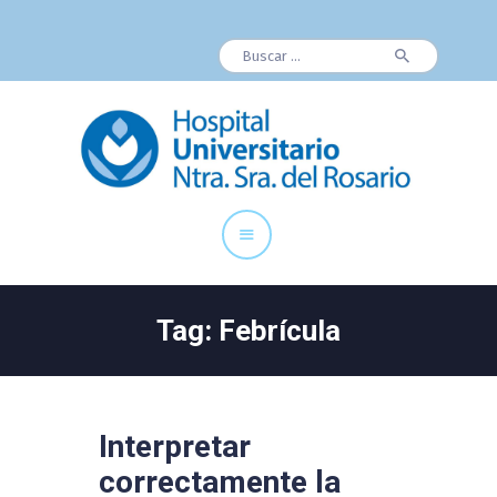
Buscar:
Cuadro Médico
Especialidades
Servicios Centrales
Paciente
Noticias
Tag: Febrícula
Interpretar
correctamente la