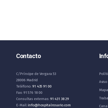
Contacto
Inf
C/Príncipe de Vergara 53
Polít
28006 Madrid
Aviso
Teléfono:
91 435 91 00
Mapa
Fax: 91 576 18 00
Traba
Consultas externas:
91 431 38 29
E-Mail:
info@hospitalrosario.com
Cana