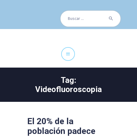
Buscar:
Cuadro Médico
Especialidades
Servicios Centrales
Paciente
Noticias
Tag:
Videofluoroscopia
El 20% de la
población padece