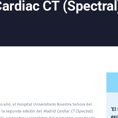
ardiac CT (Spectral
do año, el Hospital Universitario Nuestra Señora del
‘El
e la segunda edición del
Madrid Cardiac CT (Spectral)
,
exc