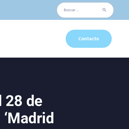
Buscar:
Contacto
l 28 de
l ‘Madrid