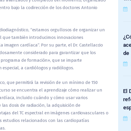
más avanzados y completos del momento, organizado
centro bajo la codirección de los doctores Antonio
adiodiagnóstico, “estamos orgullosos de organizar un
¿Có
l que también introducimos innovaciones
ace
 imagen cardíaca”. Por su parte, el Dr. Castellaccio
de 
adosamente considerado para garantizar que los
 programa de formación», que se imparte
n especial, a cardiólogos y radiólogos.
, que permitirá la revisión de un mínimo de 150
l curso se encuentra el aprendizaje cómo realizar un
El 
rdíaca, incluido cuándo y cómo usar varios
ref
 las dosis de radiación, la adquisición de
es
ntajas del TC espectral en imágenes cardiovasculares o
os estudios relacionados con las cardiopatías
as.