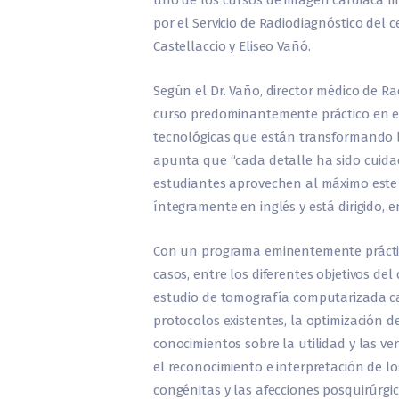
uno de los cursos de imagen cardiaca 
por el Servicio de Radiodiagnóstico del 
Castellaccio y Eliseo Vañó.
Según el Dr. Vaño, director médico de R
curso predominantemente práctico en e
tecnológicas que están transformando la
apunta que “cada detalle ha sido cuid
estudiantes aprovechen al máximo este
íntegramente en inglés y está dirigido, e
Con un programa eminentemente práctico
casos, entre los diferentes objetivos de
estudio de tomografía computarizada ca
protocolos existentes, la optimización de
conocimientos sobre la utilidad y las ve
el reconocimiento e interpretación de l
congénitas y las afecciones posquirúrgic