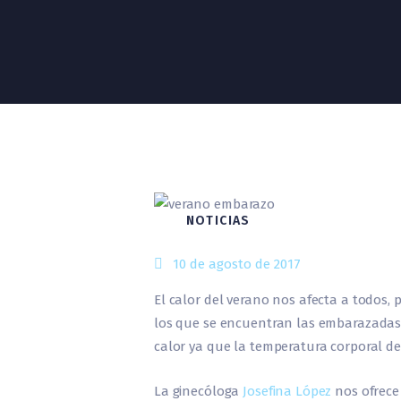
NOTICIAS
10 de agosto de 2017
El calor del verano nos afecta a todos,
los que se encuentran las embarazadas,
calor ya que la temperatura corporal d
La ginecóloga
Josefina López
nos ofrece