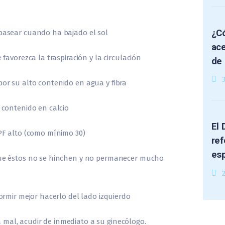
¿Có
pasear cuando ha bajado el sol
ace
 favorezca la traspiración y la circulación
de 
or su alto contenido en agua y fibra
 contenido en calcio
El 
SPF alto (como mínimo 30)
ref
es
que éstos no se hinchen y no permanecer mucho
2
dormir mejor hacerlo del lado izquierdo
 mal, acudir de inmediato a su ginecólogo.