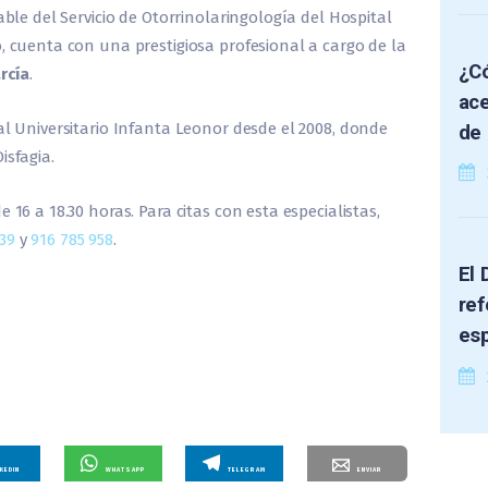
able del Servicio de Otorrinolaringología del Hospital
o, cuenta con una prestigiosa profesional a cargo de la
¿Có
rcía
.
ace
al Universitario Infanta Leonor desde el 2008, donde
de 
isfagia.
 16 a 18.30 horas. Para citas con esta especialistas,
39
y
916 785 958
.
El 
ref
es
NKEDIN
WHATSAPP
TELEGRAM
ENVIAR