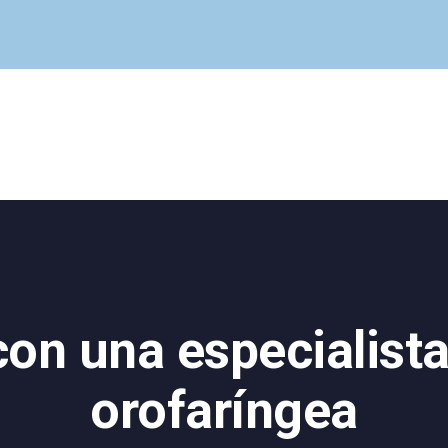
Cuadro Médico
Especialidades
Servicios Centrales
Paciente
Noticias
n una especialista
orofaríngea