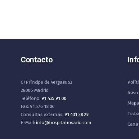
Contacto
Inf
C/Príncipe de Vergara 53
Polít
28006 Madrid
Aviso
Teléfono:
91 435 91 00
Mapa
Fax: 91 576 18 00
Traba
Consultas externas:
91 431 38 29
E-Mail:
info@hospitalrosario.com
Cana