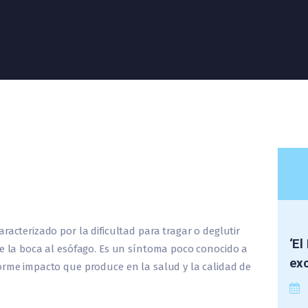
racterizado por la dificultad para tragar o deglutir
‘El
de la boca al esófago. Es un síntoma poco conocido a
exc
orme impacto que produce en la salud y la calidad de