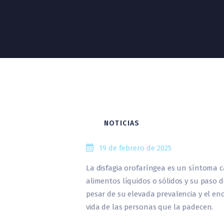
NOTICIAS
19 de febrero de 2025
La disfagia orofaríngea es un síntoma ca
alimentos líquidos o sólidos y su paso 
pesar de su elevada prevalencia y el en
vida de las personas que la padecen.