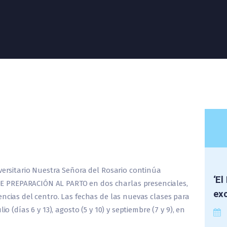
iversitario Nuestra Señora del Rosario continúa
‘El
 PREPARACIÓN AL PARTO en dos charlas presenciales,
exc
encias del centro. Las fechas de las nuevas clases para
o (días 6 y 13), agosto (5 y 10) y septiembre (7 y 9), en