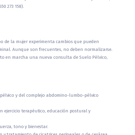
50 273 158).
rpo de la mujer experimenta cambios que pueden
ominal. Aunque son frecuentes, no deben normalizarse.
esto en marcha una nueva consulta de Suelo Pélvico,
 pélvico y del complejo abdomino-lumbo-pélvico
on ejercicio terapéutico, educación postural y
fuerza, tono y bienestar.
n y tratamiento de cicatrices perineales o de cesárea.