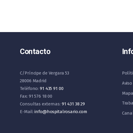
Contacto
Inf
C/Príncipe de Vergara 53
Polít
28006 Madrid
Aviso
Teléfono:
91 435 91 00
Mapa
Fax: 91 576 18 00
Traba
Consultas externas:
91 431 38 29
E-Mail:
info@hospitalrosario.com
Cana