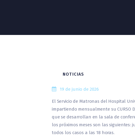
NOTICIAS
19 de junio de 2026
El Servicio de Matronas del Hospital Un
impartiendo mensualmente su CURSO DE
que se desarrollan en la sala de confer
los próximos meses son las siguientes: juli
todos los casos a las 18 horas.