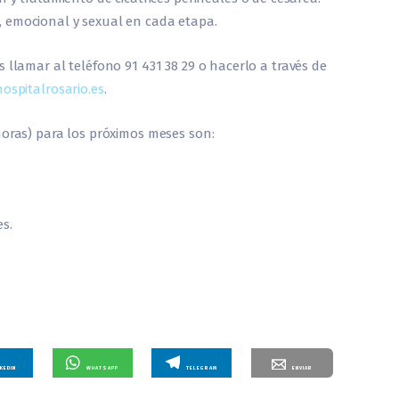
o, emocional y sexual en cada etapa.
 llamar al teléfono 91 431 38 29 o hacerlo a través de
ospitalrosario.es
.
horas) para los próximos meses son:
es.
NKEDIN
WHATSAPP
TELEGRAM
ENVIAR