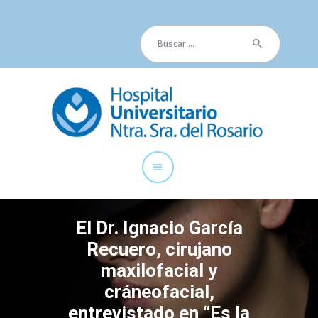
Buscar:
Cuadro Médico
Especialidades
Servicios Centrales
Paciente
Noticias
El Dr. Ignacio García
Recuero, cirujano
maxilofacial y
cráneofacial,
entrevistado en “Es la