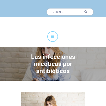
Buscar:
Cuadro Médico
Especialidades
Servicios Centrales
Paciente
Noticias
Las infecciones
micóticas por
antibióticos