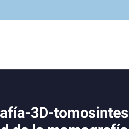
Cuadro Médico
Especialidades
Servicios Centrales
Paciente
Noticias
fía-3D-tomosintesi