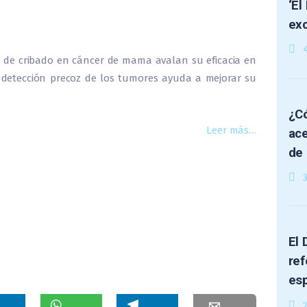
‘El
exc
 de cribado en cáncer de mama avalan su eficacia en
 detección precoz de los tumores ayuda a mejorar su
¿Có
Leer más…
ace
de 
El 
ref
es
2