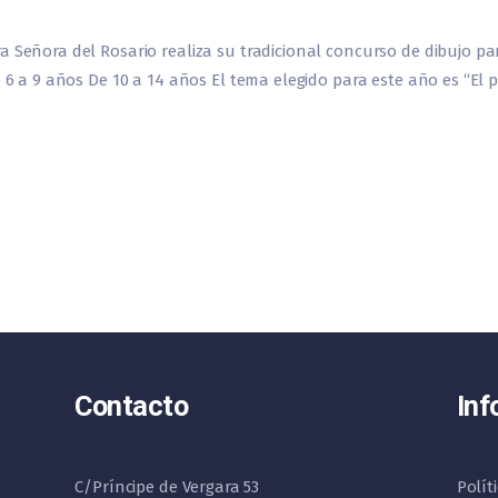
 Señora del Rosario realiza su tradicional concurso de dibujo par
e 6 a 9 años De 10 a 14 años El tema elegido para este año es “El 
Contacto
Inf
C/Príncipe de Vergara 53
Polít