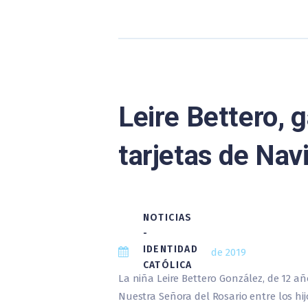
Leire Bettero, 
tarjetas de Nav
NOTICIAS
-
IDENTIDAD
13 de diciembre de 2019
CATÓLICA
La niña Leire Bettero González, de 12 a
Nuestra Señora del Rosario entre los hi