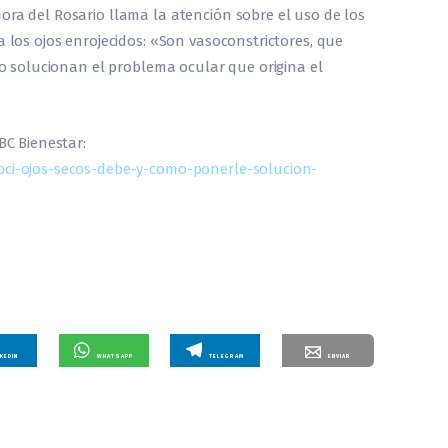
ora del Rosario llama la atención sobre el uso de los
a los ojos enrojecidos: «Son vasoconstrictores, que
 no solucionan el problema ocular que origina el
BC Bienestar:
bci-ojos-secos-debe-y-como-ponerle-solucion-
NKEDIN
WHATSAPP
TELEGRAM
ENVIAR