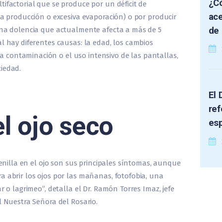
¿Có
ifactorial que se produce por un déficit de
ace
sa producción o excesiva evaporación) o por producir
de 
 una dolencia que actualmente afecta a más de 5
l hay diferentes causas: la edad, los cambios
contaminación o el uso intensivo de las pantallas,
iedad.
El 
ref
l ojo seco
es
arenilla en el ojo son sus principales síntomas, aunque
a abrir los ojos por las mañanas, fotofobia, una
r o lagrimeo”, detalla el Dr. Ramón Torres Imaz, jefe
l Nuestra Señora del Rosario.