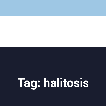
Cuadro Médico
Especialidades
Servicios Centrales
Paciente
Noticias
Tag: halitosis