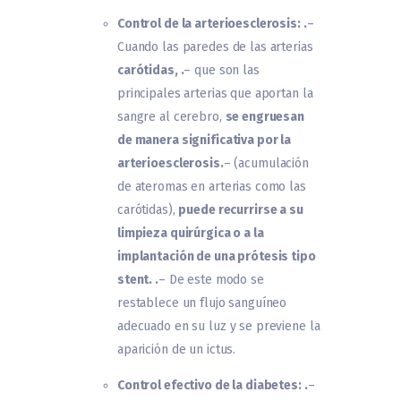
Control de la arterioesclerosis: .
–
Cuando las paredes de las arterias
carótidas, .
– que son las
principales arterias que aportan la
sangre al cerebro,
se engruesan
de manera significativa por la
arterioesclerosis.
– (acumulación
de ateromas en arterias como las
carótidas),
puede recurrirse a su
limpieza quirúrgica o a la
implantación de una prótesis tipo
stent. .
– De este modo se
restablece un flujo sanguíneo
adecuado en su luz y se previene la
aparición de un ictus.
Control efectivo de la diabetes: .
–