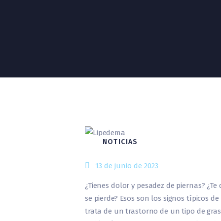
NOTICIAS
13 de junio de 2023
¿Tienes dolor y pesadez de piernas? ¿Te
se pierde? Esos son los signos típicos 
trata de un trastorno de un tipo de gras