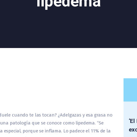
lipedema
 duele cuando te las tocan? ¿Adelgazas y esa grasa no
‘El
de una patología que se conoce como lipedema. “Se
exc
a especial, porque se inflama. Lo padece el 11% de la