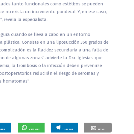
ltados tanto funcionales como estéticos se pueden
e no exista un incremento ponderal. Y, en ese caso,
, revela la especialista.
segura cuando se lleva a cabo en un entorno
ía plástica. Consiste en una liposucción 360 grados de
 complicación es la flacidez secundaria a una falta de
n de algunas zonas” advierte la Dra. Iglesias, que
mia, la trombosis o la infección deben prevenirse
postoperatorios reducirán el riesgo de seromas y
os hematomas”.
NKEDIN
WHATSAPP
TELEGRAM
ENVIAR