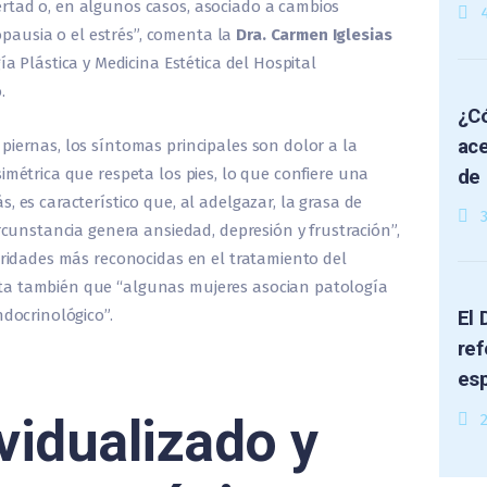
rtad o, en algunos casos, asociado a cambios
ausia o el estrés”, comenta la
Dra. Carmen Iglesias
gía Plástica y Medicina Estética del Hospital
.
¿Có
ace
piernas, los síntomas principales son dolor a la
imétrica que respeta los pies, lo que confiere una
de 
, es característico que, al adelgazar, la grasa de
ircunstancia genera ansiedad, depresión y frustración”,
toridades más reconocidas en el tratamiento del
ta también que “algunas mujeres asocian patología
ndocrinológico”.
El 
ref
es
vidualizado y
2