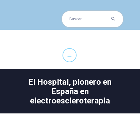
Buscar:
Cuadro Médico
Especialidades
Servicios Centrales
Paciente
Noticias
El Hospital, pionero en
España en
electroescleroterapia