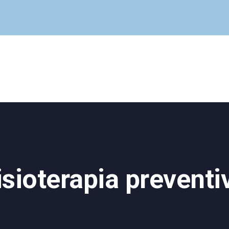
Cuadro Médico
Especialidades
Servicios Centrales
Paciente
Noticias
isioterapia preventi