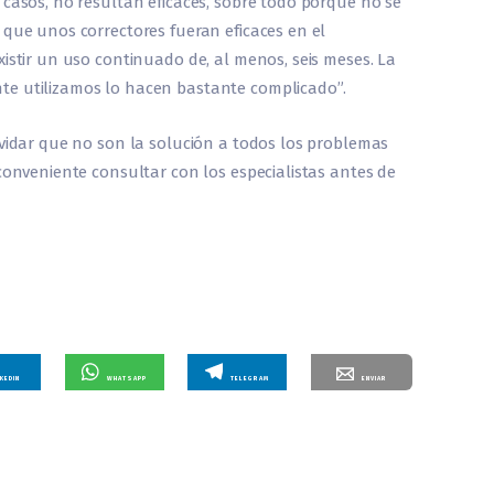
 casos, no resultan eficaces, sobre todo porque no se
 que unos correctores fueran eficaces en el
xistir un uso continuado de, al menos, seis meses. La
te utilizamos lo hacen bastante complicado”.
lvidar que no son la solución a todos los problemas
 conveniente consultar con los especialistas antes de
NKEDIN
WHATSAPP
TELEGRAM
ENVIAR