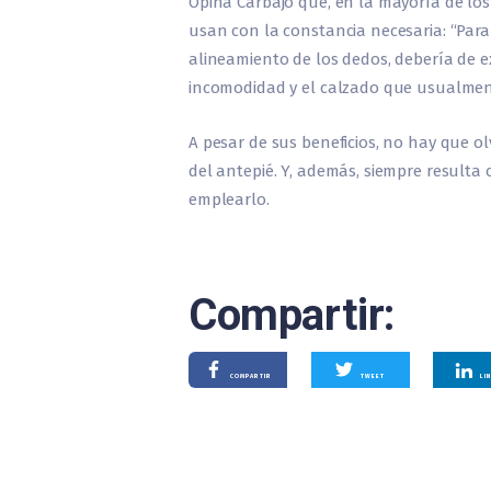
Opina Carbajo que, en la mayoría de los
usan con la constancia necesaria: “Para
alineamiento de los dedos, debería de e
incomodidad y el calzado que usualmen
A pesar de sus beneficios, no hay que o
del antepié. Y, además, siempre resulta
emplearlo.
Compartir:
COMPARTIR
TWEET
LI