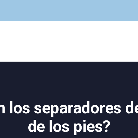
Cuadro Médico
Especialidades
Servicios Centrales
Paciente
Noticias
 los separadores d
de los pies?