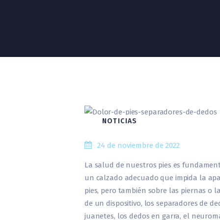
NOTICIAS
24 de noviembre de 2022
La salud de nuestros pies es fundamenta
un calzado adecuado que impida la apar
pies, pero también sobre las piernas o 
de un dispositivo, los separadores de d
juanetes, los dedos en garra, el neuro