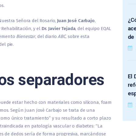
os.
¿Có
 Nuestra Señora del Rosario,
Juan José Carbajo
,
ace
 Rehabilitación, y el
Dr. Javier Tejada
, del equipo EQAL
de 
lemento
Bienestar
, del diario
ABC
, sobre esta
el pie.
los separadores
El 
ref
es
 puede estar hecho con materiales como silicona, foam
smos. Según Juan José Carbajo se trata de una
omo único tratamiento” y su resultado a corto plazo
traindicada en patología vascular o diabetes: “La
res de dedos sería de forma progresiva, marcándose