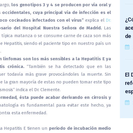
bargo,
los genotipos 3 y 4 se producen por vía oral y
 occidentales, cuya principal vía de infección es el
¿Có
oco cocinados infectados con el virus”
explica el
Dr.
ace
sario del Hospital Nuestra Señora de Madrid.
Las
de 
a típica matanza o se consume carne de caza son más
de Hepatitis, siendo el paciente tipo en nuestro país un
.
n linfomas son los más sensibles a la Hepatitis E ya
is crónica.
“También se ha detectado que en las
El 
ser todavía más grave provocándoles la muerte. Sin
e la gran mayoría de estas no pueden tomar este tipo
ref
mosis” indica el Dr. Clemente.
es
fermedad, ésta puede acabar derivando en cirrosis y
matología es fundamental para evitar este hecho, ya
contra esta enfermedad.
la Hepatitis E tienen un
periodo de incubación medio