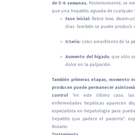
de 5-6 semanas.
Posteriormente, se em
que una hepatitis aguada de cualquier t
Fase inicial:
fiebre leve, disminu
días. También se puede producir
Icteria:
color amarillento de la pie
Aumento del hígado
, que sólo 
dolor en la palpación.
También primeras etapas, momento en
producen puede permanecer asintomáti
control
“en este último caso, las 
enfermedades hepáticas aparecen dis
especialista en Hepatología para pueda 
hepatitis que padece el paciente”, exp
Rosario.
Tratamiento