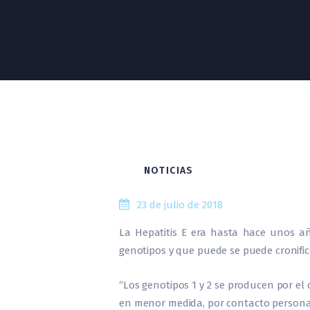
NOTICIAS
23 de julio de 2018
La Hepatitis E era hasta hace unos a
genotipos y que puede se puede cronific
“Los genotipos 1 y 2 se producen por el
en menor medida, por contacto persona 