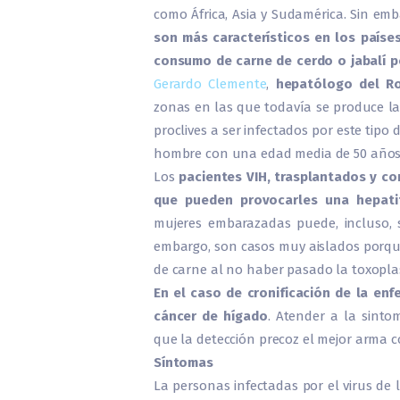
como África, Asia y Sudamérica. Sin em
son más característicos en los países
consumo de carne de cerdo o jabalí p
Gerardo Clemente
,
hepatólogo del Ro
zonas en las que todavía se produce l
proclives a ser infectados por este tipo 
hombre con una edad media de 50 años
Los
pacientes VIH, trasplantados y co
que pueden provocarles una hepatit
mujeres embarazadas puede, incluso, 
embargo, son casos muy aislados porqu
de carne al no haber pasado la toxoplas
En el caso de cronificación de la en
cáncer de hígado
. Atender a la sinto
que la detección precoz el mejor arma 
Síntomas
La personas infectadas por el virus de 