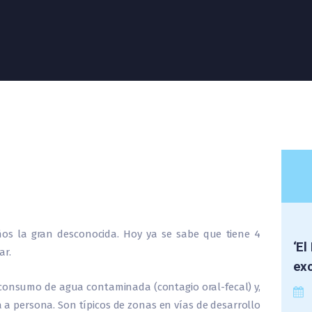
ños la gran desconocida. Hoy ya se sabe que tiene 4
‘El
ar.
exc
 consumo de agua contaminada (contagio oral-fecal) y,
a persona. Son típicos de zonas en vías de desarrollo