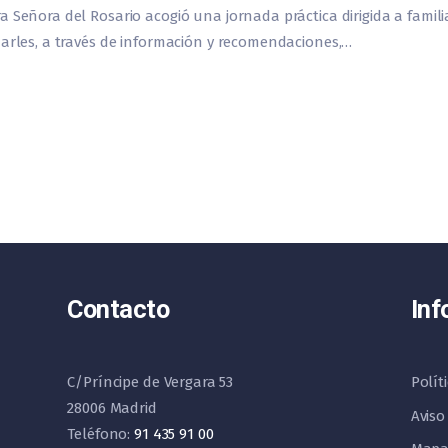
a Señora del Rosario acogió una jornada práctica dirigida a famil
darles, a través de información y recomendaciones,…
Contacto
Inf
C/Príncipe de Vergara 53
Polít
28006 Madrid
Aviso
Teléfono:
91 435 91 00