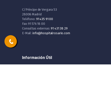
C/Príncipe de Vergara 53
28006 Madrid
Teléfono:
91 435 91 00
Fax: 91 576 18 00
Consultas externas:
91 431 38 29
E-Mail:
info@hospitalrosario.com
Información Útil
Política de Privacidad
Aviso Legal
Mapa Web
Trabaja con nosotros
Canal de denuncias