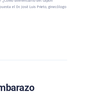
 ¿Cómo diferenciarlo del tapón
sta el Dr. José Luis Prieto, ginecólogo
embarazo