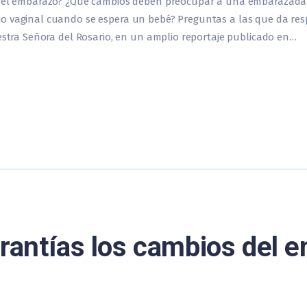
te el embarazo? ¿Qué cambios deben preocupar a una embarazada?
 vaginal cuando se espera un bebé? Preguntas a las que da respue
uestra Señora del Rosario, en un amplio reportaje publicado en…
arantías los cambios del 