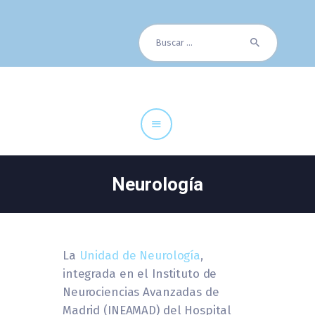
Buscar:
Cuadro Médico
Especialidades
Servicios Centrales
Paciente
Noticias
Neurología
La
Unidad de Neurología
,
integrada en el Instituto de
Neurociencias Avanzadas de
Madrid (INEAMAD) del Hospital