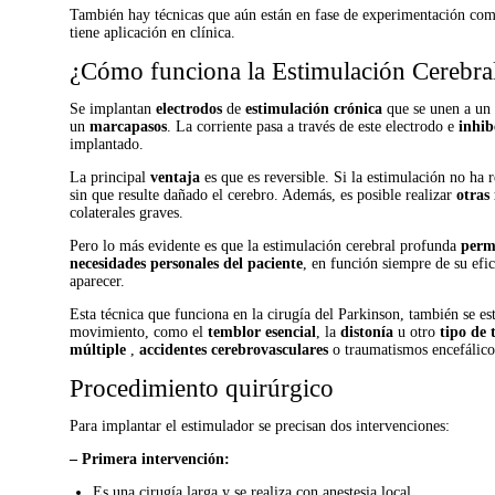
También hay técnicas que aún están en fase de experimentación como 
tiene aplicación en clínica.
¿Cómo funciona la Estimulación Cerebra
Se implantan
electrodos
de
estimulación crónica
que se unen a un 
un
marcapasos
. La corriente pasa a través de este electrodo e
inhib
implantado.
La principal
ventaja
es que es reversible. Si la estimulación no ha r
sin que resulte dañado el cerebro. Además, es posible realizar
otras 
colaterales graves.
Pero lo más evidente es que la estimulación cerebral profunda
permi
necesidades personales del paciente
, en función siempre de su efi
aparecer.
Esta técnica que funciona en la cirugía del Parkinson, también se es
movimiento, como el
temblor esencial
, la
distonía
u otro
tipo de 
múltiple
,
accidentes cerebrovasculares
o traumatismos encefálico
Procedimiento quirúrgico
Para implantar el estimulador se precisan dos intervenciones:
– Primera intervención:
Es una cirugía larga y se realiza con anestesia local.