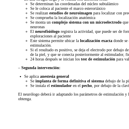
Se determinan las coordenadas del núcleo subtalámico
Se le coloca al paciente el marco esterortáxico
Se realizan
estudios de neuroimagen
para localizar con pre
Se comprueba la localización anatómica
Se monta un
complejo sistema con un microelectrodo
que 
neuronas
El
neurofisiólogo
registra la actividad, que puede ser de fo
exploraciones al paciente
Este sistema permite ubicar la
localización exacta
donde se 
estimulación.
Si el resultado es positivo, se deja el electrodo por debajo de
de la piel, y que se conecta posteriormente al estimulador, fi
24 horas después se inician los
test de estimulación
para val
–
Segunda intervención:
Se aplica
anestesia general
Se
implanta de forma definitiva el sistema
debajo de la pi
Se instala el
estimulador
en el
pecho
, por debajo de la clav
El neurólogo deberá ir adaptando los parámetros de estimulación y 
obtenga.