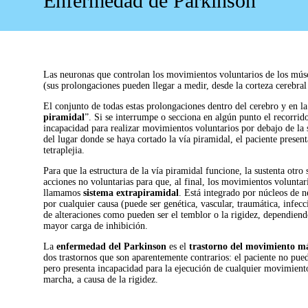
Enfermedad de Parkinson
Las neuronas que controlan los movimientos voluntarios de los músc
(sus prolongaciones pueden llegar a medir, desde la corteza cerebra
El conjunto de todas estas prolongaciones dentro del cerebro y en 
piramidal
”. Si se interrumpe o secciona en algún punto el recorrido
incapacidad para realizar movimientos voluntarios por debajo de la
del lugar donde se haya cortado la vía piramidal, el paciente presen
tetraplejia.
Para que la estructura de la vía piramidal funcione, la sustenta otr
acciones no voluntarias para que, al final, los movimientos voluntar
llamamos
sistema extrapiramidal
. Está integrado por núcleos de n
por cualquier causa (puede ser genética, vascular, traumática, infec
de alteraciones como pueden ser el temblor o la rigidez, dependiend
mayor carga de inhibición.
La
enfermedad del Parkinson
es el
trastorno del movimiento m
dos trastornos que son aparentemente contrarios: el paciente no pue
pero presenta incapacidad para la ejecución de cualquier movimien
marcha, a causa de la rigidez.