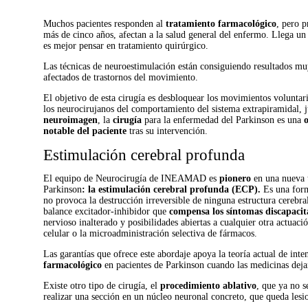
Muchos pacientes responden al
tratamiento farmacológico
, pero 
más de cinco años, afectan a la salud general del enfermo. Llega 
es mejor pensar en tratamiento quirúrgico.
Las técnicas de neuroestimulación están consiguiendo resultados muy
afectados de trastornos del movimiento.
El objetivo de esta cirugía es desbloquear los movimientos voluntar
los neurocirujanos del comportamiento del sistema extrapiramidal, 
neuroimagen
, la
cirugía
para la enfermedad del Parkinson es una
notable del paciente
tras su intervención.
Estimulación cerebral profunda
El equipo de Neurocirugía de INEAMAD es
pionero
en una nueva t
Parkinson
: la estimulación cerebral
profunda (ECP).
Es una form
no provoca la destrucción irreversible de ninguna estructura cerebr
balance excitador-inhibidor que
compensa los síntomas discapacit
nervioso inalterado y posibilidades abiertas a cualquier otra actuac
celular o la microadministración selectiva de fármacos.
Las garantías que ofrece este abordaje apoya la teoría actual de inte
farmacológico
en pacientes de Parkinson cuando las medicinas dejan
Existe otro tipo de cirugía, el
procedimiento ablativo
, que ya no s
realizar una sección en un núcleo neuronal concreto, que queda lesi